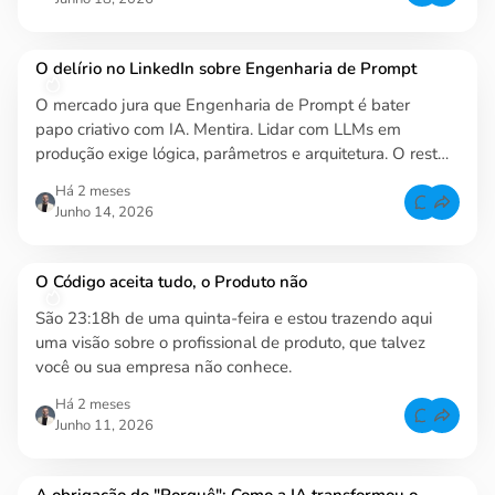
o
o
l
m
h
g
m
a
r
e
c
n
O delírio no LinkedIn sobre Engenharia de Prompt
o
a
t
m
s
m
I
O mercado jura que Engenharia de Prompt é bater
f
A
a
o
?
papo criativo com IA. Mentira. Lidar com LLMs em
r
ç
S
G
produção exige lógica, parâmetros e arquitetura. O resto
a
ã
u
b
é delírio no LinkedIn.
i
e
o
há 2 meses
a
o
C
p
q
junho 14, 2026
o
a
u
m
r
e
m
a
é
e
u
S
n
O Código aceita tudo, o Produto não
s
i
t
a
c
s
r
o
São 23:18h de uma quinta-feira e estou trazendo aqui
f
I
f
o
A
â
uma visão sobre o profissional de produto, que talvez
r
d
n
O
você ou sua empresa não conhece.
a
c
d
f
i
e
o
a
há 2 meses
l
r
?
C
í
m
junho 11, 2026
D
o
r
a
e
m
i
c
v
m
o
o
e
e
n
r
r
n
o