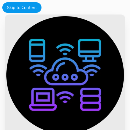
Skip to Content
.dev
guireisbr.dev
e
t
s