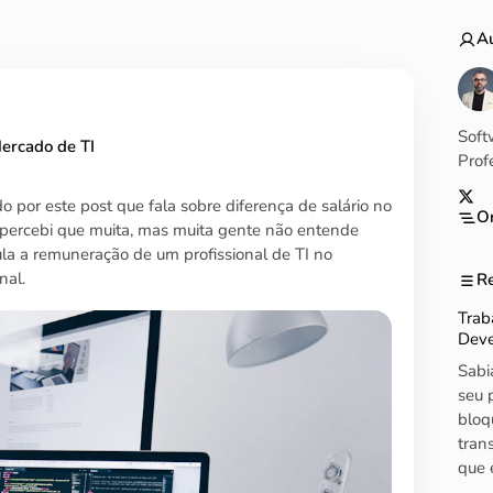
A
Soft
Mercado de TI
Prof
 por este post que fala sobre diferença de salário no
X
On
 percebi que muita, mas muita gente não entende
la a remuneração de um profissional de TI no
nal.
Re
Trab
Dever
Sabi
seu 
bloq
tran
que 