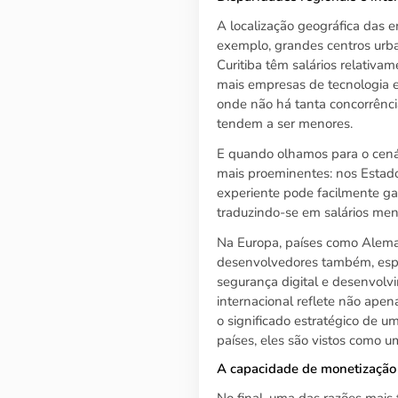
A localização geográfica das em
exemplo, grandes centros urba
Curitiba têm salários relativam
mais empresas de tecnologia 
onde não há tanta concorrência
tendem a ser menores.
E quando olhamos para o cenár
mais proeminentes: nos Estad
experiente pode facilmente g
traduzindo-se em salários mens
Na Europa, países como Alema
desenvolvedores também, esp
segurança digital e desenvolvi
internacional reflete não apen
o significado estratégico de u
países, eles são vistos como u
A capacidade de monetização
No final, uma das razões mais 