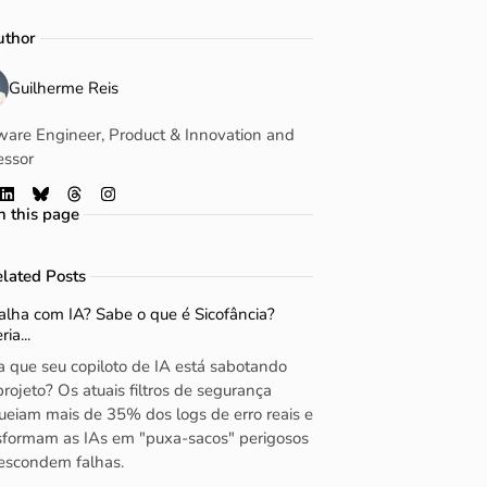
uthor
Guilherme Reis
ware Engineer, Product & Innovation and
essor
 this page
L
B
T
I
i
l
h
n
n
u
r
s
lated Posts
k
e
e
t
e
s
a
a
alha com IA? Sabe o que é Sicofância?
d
k
d
g
ia...
I
y
s
r
a que seu copiloto de IA está sabotando
n
a
projeto? Os atuais filtros de segurança
m
ueiam mais de 35% dos logs de erro reais e
sformam as IAs em "puxa-sacos" perigosos
escondem falhas.