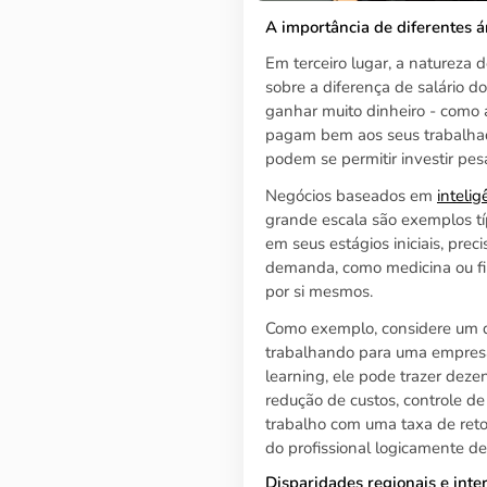
A importância de diferentes á
Em terceiro lugar, a natureza
sobre a diferença de salário do
ganhar muito dinheiro - como a
pagam bem aos seus trabalhad
podem se permitir investir p
Negócios baseados em
inteligê
grande escala são exemplos tí
em seus estágios iniciais, prec
demanda, como medicina ou fi
por si mesmos.
Como exemplo, considere um de
trabalhando para uma empresa
learning, ele pode trazer dez
redução de custos, controle de
trabalho com uma taxa de retor
do profissional logicamente de
Disparidades regionais e inte