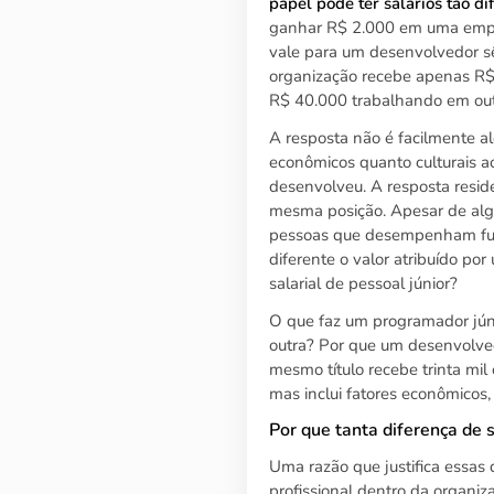
papel pode ter salários tão di
ganhar R$ 2.000 em uma empr
vale para um desenvolvedor s
organização recebe apenas R$
R$ 40.000 trabalhando em out
A resposta não é facilmente a
econômicos quanto culturais ao
desenvolveu. A resposta reside
mesma posição. Apesar de algu
pessoas que desempenham fun
diferente o valor atribuído po
salarial de pessoal júnior?
O que faz um programador jú
outra? Por que um desenvolv
mesmo título recebe trinta mi
mas inclui fatores econômicos, 
Por que tanta diferença de s
Uma razão que justifica essas
profissional dentro da organi