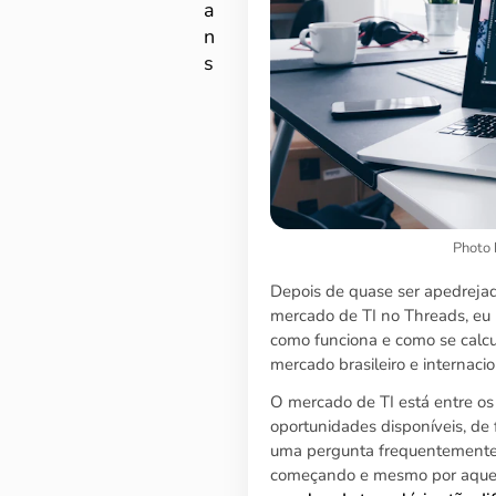
a
n
s
Photo 
Depois de quase ser apedreja
mercado de TI no Threads, eu
como funciona e como se calcu
mercado brasileiro e internacio
O mercado de TI está entre o
oportunidades disponíveis, de 
uma pergunta frequentemente f
começando e mesmo por aquel