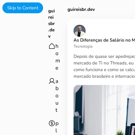
Skip to Content
r.dev
guireisbr.dev
gui
rei
sbr
.de
v
As Diferenças de Salário no 
h
Tecnologia
o
Depois de quase ser apedrejado
m
mercado de TI no Threads, eu
e
como funciona e como se calcu
mercado brasileiro e internacio
a
b
o
u
t
p
l