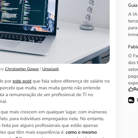
Guia
A IA
terc
para
inma
Fabl
O Fa
dos 
seto
by 
Christopher Gower
 / 
Unsplash
paga
do por
este post
que fala sobre diferença de salário no
espe
 percebi que muita, mas muita gente não entende
R
la a remuneração de um profissional de TI no
nal.
s que mais crescem em qualquer lugar, com inúmeras
fato, para indivíduos empregados nele. No entanto,
eita por alguns profissionais que estão apenas
es que têm mais experiência é:
como o mesmo