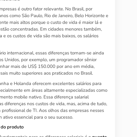
presas é outro fator relevante. No Brasil, por
nos como São Paulo, Rio de Janeiro, Belo Horizonte e
ente mais altos porque o custo de vida é maior lá e
estão concentradas. Em cidades menores também,
 e os custos de vida são mais baixos, os salários
io internacional, essas diferenças tornam-se ainda
os Unidos, por exemplo, um programador sênior
anhar mais de US$ 150.000 por ano em média,
ais muito superiores aos praticados no Brasil.
nha e Holanda oferecem excelentes salários para
ecialmente em áreas altamente especializadas como
mento mobile nativo. Essa diferença salarial
as diferenças nos custos de vida, mas, acima de tudo,
m profissional de TI. Aos olhos das empresas nesses
m ativo essencial para o seu sucesso.
 do produto
fundamentais para as diferenças salariais é o
quanto