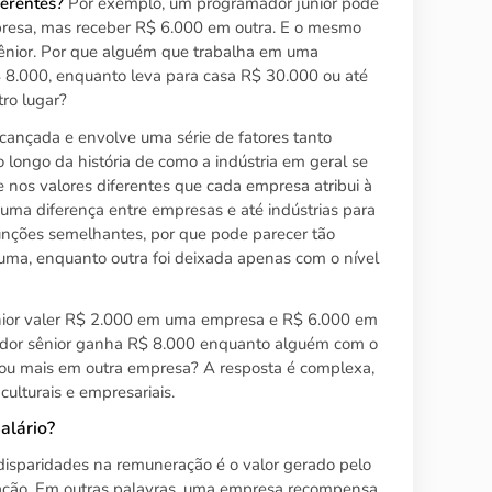
ferentes?
Por exemplo, um programador júnior pode
esa, mas receber R$ 6.000 em outra. E o mesmo
ênior. Por que alguém que trabalha em uma
 8.000, enquanto leva para casa R$ 30.000 ou até
ro lugar?
lcançada e envolve uma série de fatores tanto
 longo da história de como a indústria em geral se
 nos valores diferentes que cada empresa atribui à
ma diferença entre empresas e até indústrias para
ções semelhantes, por que pode parecer tão
r uma, enquanto outra foi deixada apenas com o nível
nior valer R$ 2.000 em uma empresa e R$ 6.000 em
edor sênior ganha R$ 8.000 enquanto alguém com o
l ou mais em outra empresa? A resposta é complexa,
culturais e empresariais.
alário?
 disparidades na remuneração é o valor gerado pelo
zação. Em outras palavras, uma empresa recompensa